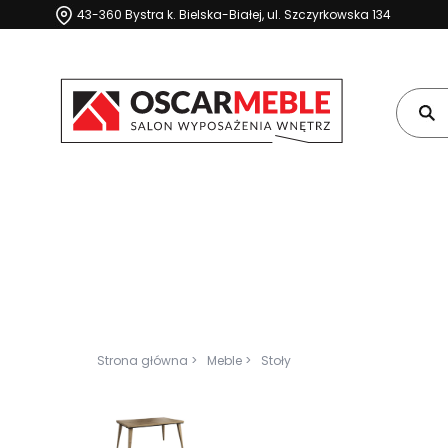
43-360 Bystra k. Bielska-Białej, ul. Szczyrkowska 134
Strona główna >
Meble >
Stoły