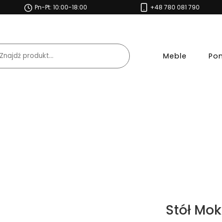
Pn-Pt: 10:00-18:00
+48 780 081 790
Meble
Po
Stół Mok