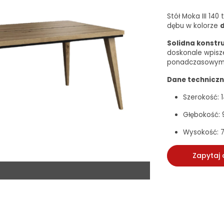
Stół Moka III 14
dębu w kolorze
d
Solidna konstr
doskonale wpisze
ponadczasowym 
Dane techniczn
Szerokość: 
Głębokość:
Wysokość: 
Zapytaj 