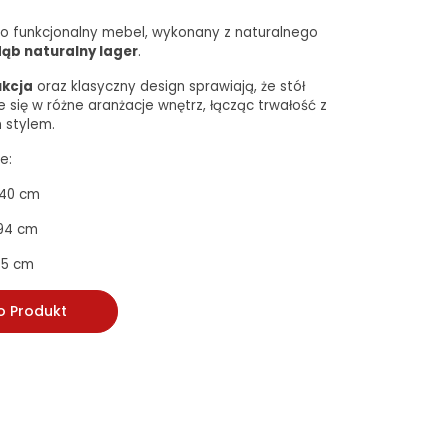
0 to funkcjonalny mebel, wykonany z naturalnego
ąb naturalny lager
.
ukcja
oraz klasyczny design sprawiają, że stół
 się w różne aranżacje wnętrz, łącząc trwałość z
stylem.
e:
140 cm
 94 cm
75 cm
o Produkt