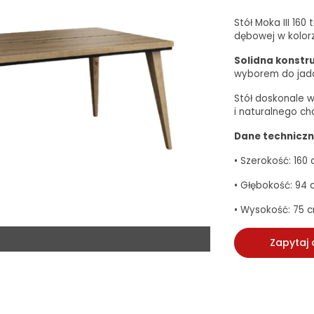
Stół Moka III 16
dębowej w kolorz
Solidna konstr
wyborem do jadal
Stół doskonale w
i naturalnego ch
Dane techniczn
• Szerokość: 160
• Głębokość: 94
• Wysokość: 75 
Zapytaj 