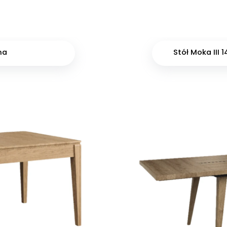
na
Stół Moka III