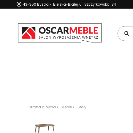
43-360 Bystra k. Bielska-Białej, ul. Szczyrkowska 134
Strona główna >
Meble >
Stoły