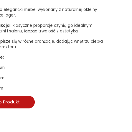
0 to elegancki mebel wykonany z naturalnej okleiny
e lager.
ukcja
i klasyczne proporcje czynią go idealnym
ni i salonu, łącząc trwałość z estetyką.
pisze się w różne aranżacje, dodając wnętrzu ciepła
arakteru.
e:
 cm
 cm
cm
o Produkt