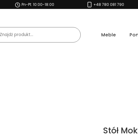
Pn-Pt: 10:00-18:00
+48 780 081 790
Meble
Po
Stół Moka