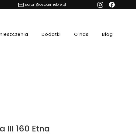
salon@oscarmeble.pl
mieszczenia
Dodatki
O nas
Blog
 III 160 Etna