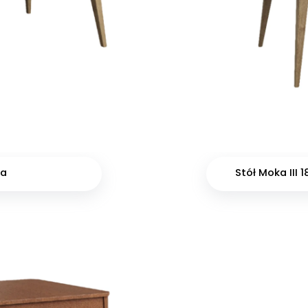
na
Stół Moka III