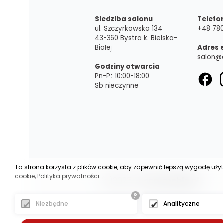
Siedziba salonu
Telefo
ul. Szczyrkowska 134
+48 780
43-360 Bystra k. Bielska-
Białej
Adres 
salon@
Godziny otwarcia
Pn-Pt 10:00-18:00
Sb nieczynne
Ta strona korzysta z plików cookie, aby zapewnić lepszą wygodę uży
cookie
,
Polityka prywatności
.
(c)2025 -
oscarmeble.pl
- - - -
?
Niezbędne
Analityczne