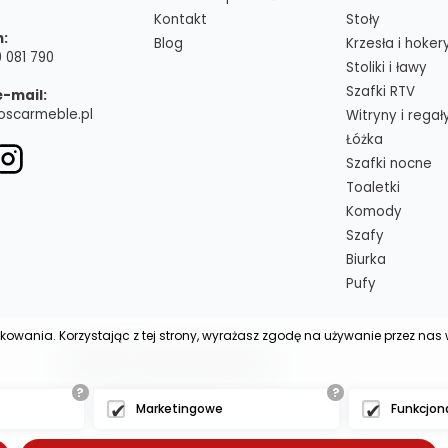
Kontakt
Stoły
n:
Blog
Krzesła i hoker
 081 790
Stoliki i ławy
Szafki RTV
e-mail:
oscarmeble.pl
Witryny i regał
Łóżka
Szafki nocne
Toaletki
Komody
Szafy
Biurka
Pufy
tkowania. Korzystając z tej strony, wyrażasz zgodę na używanie przez na
 - - - - -
Projekt i wykonanie:
Exponet
?
?
Marketingowe
Funkcjon