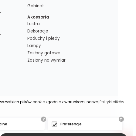
Gabinet
y
Akcesoria
Lustra
Dekoracje
y
Poduchy i pledy
Lampy
Zasłony gotowe
Zasłony na wymiar
s wszystkich plików cookie zgodnie z warunkami naszej
Polityki plików
?
?
alne
Preferencje