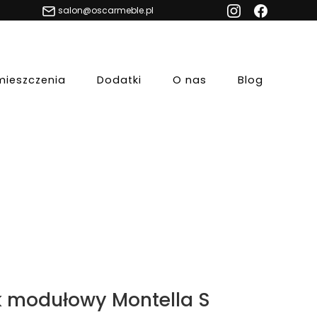
salon@oscarmeble.pl
mieszczenia
Dodatki
O nas
Blog
k modułowy Montella S