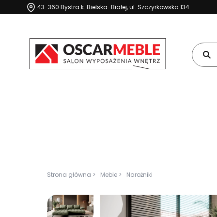
43-360 Bystra k. Bielska-Białej, ul. Szczyrkowska 134
Strona główna >
Meble >
Narożniki