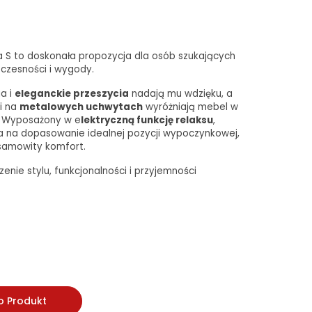
a S to doskonała propozycja dla osób szukających
czesności i wygody.
ia i
eleganckie przeszycia
nadają mu wdzięku, a
i na
metalowych uchwytach
wyróżniają mebel w
. Wyposażony w e
lektryczną funkcję relaksu
,
a na dopasowanie idealnej pozycji wypoczynkowej,
samowity komfort.
enie stylu, funkcjonalności i przyjemności
o Produkt