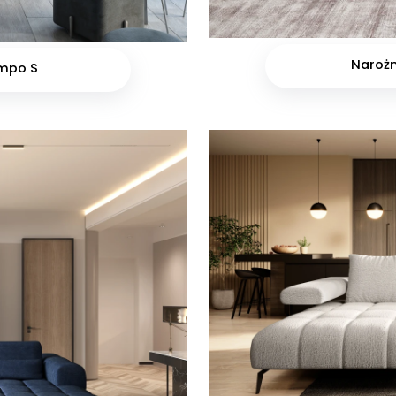
Naroż
mpo S