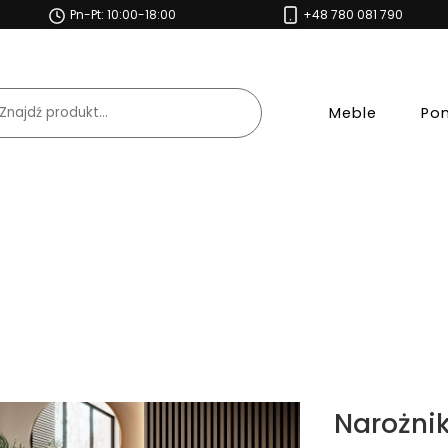
Pn-Pt: 10:00-18:00
+48 780 081 790
Meble
Po
Narożni