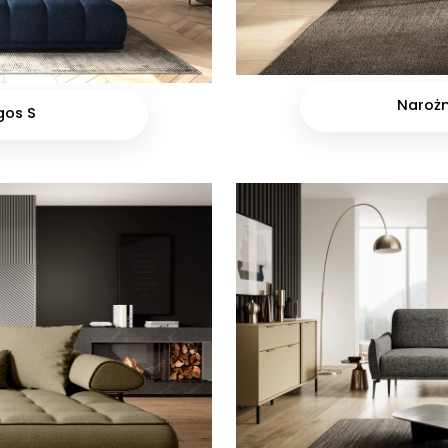
Naroż
gos S