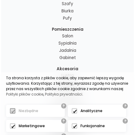
Szafy
Biurka
Pufy
Pomieszczenia
Salon
Sypialnia
Jadalnia
Gabinet
Akcesoria
Lustra
Ta strona korzysta z plików cookie, aby zapewnić lepszą wygodę
Dekoracje
użytkowania. Korzystając z tej strony, wyrażasz zgodę na używanie
przez nas wszystkich plików cookie zgodnie z warunkami naszej
Poduchy i pledy
Polityki plików cookie
,
Polityka prywatności
.
Lampy
Zasłony gotowe
?
?
Niezbędne
Analityczne
Zasłony na wymiar
?
?
Marketingowe
Funkcjonalne
(c)2025 -
oscarmeble.pl