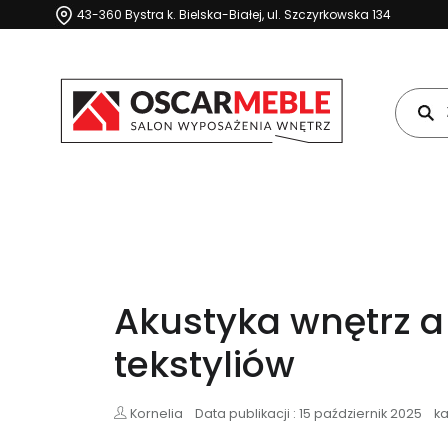
43-360 Bystra k. Bielska-Białej, ul. Szczyrkowska 134
Akustyka wnętrz a
tekstyliów
Kornelia
Data publikacji : 15 październik 2025
ka