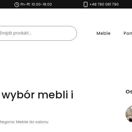
Pn-Pt: 10:00-18:00
+48 780 081 790
Meble
Pom
 wybór mebli i
Os
tegoria :Meble do salonu