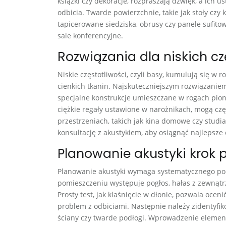
książki czy dekoracje, rozpraszają dźwięk, a ich
odbicia. Twarde powierzchnie, takie jak stoły cz
tapicerowane siedziska, obrusy czy panele sufitow
sale konferencyjne.
Rozwiązania dla niskich cz
Niskie częstotliwości, czyli basy, kumulują się 
cienkich tkanin. Najskuteczniejszym rozwiązanie
specjalne konstrukcje umieszczane w rogach pion
ciężkie regały ustawione w narożnikach, mogą cz
przestrzeniach, takich jak kina domowe czy stud
konsultację z akustykiem, aby osiągnąć najlepsze 
Planowanie akustyki krok 
Planowanie akustyki wymaga systematycznego pod
pomieszczeniu występuje pogłos, hałas z zewnątr
Prosty test, jak klaśnięcie w dłonie, pozwala oce
problem z odbiciami. Następnie należy zidentyfiko
ściany czy twarde podłogi. Wprowadzenie elementó