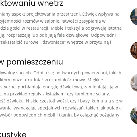
ektowaniu wnętrz
eniany aspekt projektowania przestrzeni. Dźwięk wpływa na
yjemności rozmów w salonie, łatwości zasypiania w
zie gości w restauracji. Meble i tekstylia odgrywają istotną
ają, rozpraszają lub odbijają fale dźwiękowe. Odpowiedni
zekształcić surowe, „dzwoniące” wnętrze w przytulną i
.
 w pomieszczeniu
walny sposób. Odbija się od twardych powierzchni, takich
s, który może utrudniać zrozumiałość mowy. Miękkie
akustyczne, pochłaniają energię dźwiękową, zamieniając ją w
, na przykład regały z książkami czy kamienne ściany,
ć dźwięku. Niskie częstotliwości, czyli basy, kumulują się w
wania, wymagając specjalnych rozwiązań, takich jak pułapki
ybór odpowiednich mebli i tkanin, by osiągnąć pożądany
kustykę