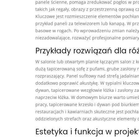
panele ścienne, pomaga zredukować pogłos w prop
takich jak regały, obrazy z przestrzenną oprawą 
Kluczowe jest rozmieszczenie elementów pochłan
przykład paneli za telewizorem lub kanapą. W p
basowe w rogach. Po wprowadzeniu zmian należy p
niezadowalające, rozważyć profesjonalne pomiary 
Przykłady rozwiązań dla ró
W salonie lub otwartym planie łączącym salon z 
dużą tapicerowaną sofę z pufami, grube zasłony 
rozpraszający. Panel sufitowy nad strefą jadaln
dodatkowo poprawić akustykę. W sypialni kluczo
dywan, tapicerowane wezgłowie łóżka i zasłony za
naprzeciw łóżka. W domowym biurze warto umieś
pracy, tapicerowane krzesło i dywan pod biurkiem
restauracjach i kawiarniach skuteczne jest pochła
oddzielonych strefach oraz akustyczne elementy dzi
Estetyka i funkcja w proj