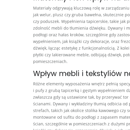
Materiały odgrywają kluczową rolę w zarządzaniu 
jak welur, plusz czy gruba bawełna, skutecznie poc
czy poduszek. Wypełnienia tapicerskie, takie jak pi
zdolność mebli do tłumienia dźwięku. Dywany i m
podłogi oraz hałas kroków, szczególnie gdy zast
wypełnieniem, jak książki czy dekoracje, oraz f
dźwięk, łącząc estetykę z funkcjonalnością. Z kolei
płytki czy lakierowane meble, odbijają dźwięk, po
pomieszczeniach.
Wpływ mebli i tekstyliów 
Różne elementy wyposażenia wnętrz pełnią specyfi
i pufy z grubą tapicerką i gęstym wypełnieniem d
zwłaszcza gdy są ustawione tak, by przerywać tor
ścianami. Dywany i wykładziny tłumią odbicia od
strefach, takich jak okolice stolika kawowego czy 
montowane od sufitu do podłogi z zapasem materi
ścian, szczególnie w pomieszczeniach z dużymi p