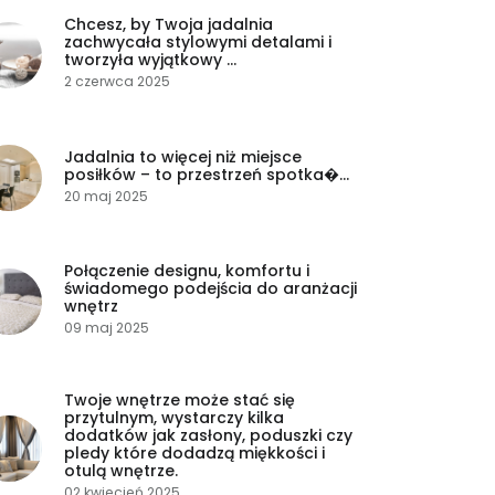
Chcesz, by Twoja jadalnia
zachwycała stylowymi detalami i
tworzyła wyjątkowy ...
2 czerwca 2025
Jadalnia to więcej niż miejsce
posiłków – to przestrzeń spotka�...
20 maj 2025
Połączenie designu, komfortu i
świadomego podejścia do aranżacji
wnętrz
09 maj 2025
Twoje wnętrze może stać się
przytulnym, wystarczy kilka
dodatków jak zasłony, poduszki czy
pledy które dodadzą miękkości i
otulą wnętrze.
02 kwiecień 2025