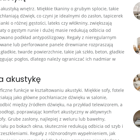
akustyką wnętrz. Miękkie tkaniny o grubym splocie, takie
hłaniają dźwięk, co czyni je idealnymi do zasłon, tapicerek
anki o różnej gęstości, lateks czy włókniny, zwiększają
aty o gęstym runie i dużej masie redukują odbicia od
osowano podkład antypoślizgowy. Regały z nieregularnym
rezowane lub perforowane panele drewniane rozpraszają
 gładkie, twarde powierzchnie, takie jak szkło, beton, gładkie
tęgując pogłos, dlatego należy ograniczać ich nadmiar w
na akustykę
czne funkcje w kształtowaniu akustyki. Miękkie sofy, fotele
ziałają jako główne pochłaniacze dźwięku w salonie,
 odbić między źródłem dźwięku, na przykład telewizorem, a
 podłogi, poprawiając komfort akustyczny w aktywnych
sofy. Grube zasłony, najlepiej z weluru lub bawełny,
ału po bokach okna, skutecznie redukują odbicia od szyb i
rzeszkleniami. Regały z różnorodnym wypełnieniem, jak