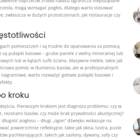
 ustawienie naprzeciw źródła hałasu ogranicza niepożądane
y krzesła, mogą wzmagać pogłos, dlatego warto stosować
e, zwłaszcza w dużych przestrzeniach, jak restauracje czy
ęstotliwości
w rogach pomieszczeń i są trudne do opanowania za pomocą
m są pułapki basowe – grube panele z wełny mineralnej lub
owych lub w kątach sufit-ściana. Masywne meble, takie jak
ęściowo pomóc w tłumieniu basów, ale w profesjonalnych
ia nagraniowe, warto rozważyć gotowe pułapki basowe i
efekty.
po kroku
ejścia. Pierwszym krokiem jest diagnoza problemu: czy w
z, rezonans basów, czy może brak prywatności akustycznej?
nić długość pogłosu – długi „ogon” dźwięku wskazuje na
wać powierzchnie refleksyjne, takie jak okna, lustra, puste
w pochłaniających, takich jak zasłony, dywany, sofy czy