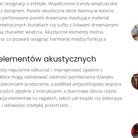
 rezygnacji z estetyki. Współczesne trendy wnętrzarskie
 z designem. Panele akustyczne obite tkaniną w kolorze
ak perforowane panele drewniane maskujące materiał
metrycznych kształtach czy sufity z listwami drewnianymi
lają charakter wnętrza. Akustyczne elementy można
nia, co pozwala osiągnąć harmonię między funkcją a
 elementów akustycznych
leży regularnie odkurzać i impregnować zgodnie z
które mogą zablokować zdolność pochłaniania dźwięku.
zaleceniami producenta, a podkład antypoślizgowy wspiera
czyścić zgodnie z instrukcjami, a tkaninowe obicia często
ja elementów na regałach, takich jak książki czy dekoracje,
i odświeżyć estetykę przestrzeni.