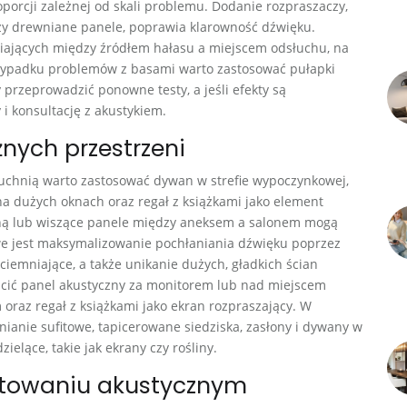
orcji zależnej od skali problemu. Dodanie rozpraszaczy,
czy drewniane panele, poprawia klarowność dźwięku.
iających między źródłem hałasu a miejscem odsłuchu, na
rzypadku problemów z basami warto zastosować pułapki
rzeprowadzić ponowne testy, a jeśli efekty są
i konsultację z akustykiem.
żnych przestrzeni
kuchnią warto zastosować dywan w strefie wypoczynkowej,
na dużych oknach oraz regał z książkami jako element
ianą lub wiszące panele między aneksem a salonem mogą
we jest maksymalizowanie pochłaniania dźwięku poprzez
ciemniające, a także unikanie dużych, gładkich ścian
cić panel akustyczny za monitorem lub nad miejscem
 oraz regał z książkami jako ekran rozpraszający. W
nianie sufitowe, tapicerowane siedziska, zasłony i dywany w
elące, takie jak ekrany czy rośliny.
ektowaniu akustycznym