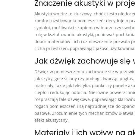
Znaczenie akustyki w proj
Akustyka wnętrz to kluczowy, choć często niedoc
komfort użytkowania pomieszczeń: decyduje o prz
sypialni, możliwości skupienia w biurze czy swobod
rolę w kształtowaniu akustyki, ponieważ pochłani
dobór materiałów i ich rozmieszczenie pozwala pr
cichą przestrzeń, poprawiając jakość użytkowania
Jak dźwięk zachowuje się
Dźwięk w pomieszczeniu zachowuje się w przewidy
jak szyby, gołe ściany czy podłogi, tworząc pogło
materiały, takie jak tekstylia, pianki czy panele 
ciepło i redukując odbicia. Nierówne powierzchnie
rozpraszają fale dźwiękowe, poprawiając klarownoś
rogach pomieszczeń i są najtrudniejsze do opano
basowe. Zrozumienie tych mechanizmów ułatwia w
efekt akustyczny.
Materiały i ich wpływ na a