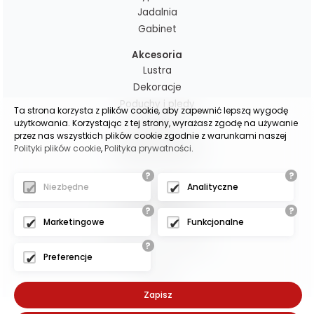
Jadalnia
Gabinet
Akcesoria
Lustra
Dekoracje
Poduchy i pledy
Ta strona korzysta z plików cookie, aby zapewnić lepszą wygodę
Lampy
użytkowania. Korzystając z tej strony, wyrażasz zgodę na używanie
przez nas wszystkich plików cookie zgodnie z warunkami naszej
Zasłony gotowe
Polityki plików cookie
,
Polityka prywatności
.
Zasłony na wymiar
?
?
Niezbędne
Analityczne
(c)2025 -
oscarmeble.pl
?
?
Marketingowe
Funkcjonalne
- - - - - - - - -
Projekt i wykonanie:
?
Preferencje
Exponet
Zapisz