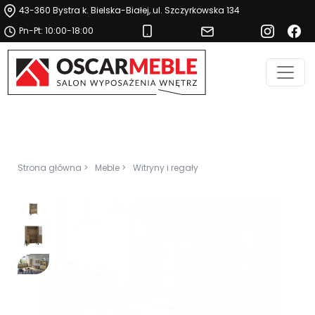
43-360 Bystra k. Bielska-Białej, ul. Szczyrkowska 134
Pn-Pt: 10:00-18:00
Strona główna >
Meble >
Witryny i regały