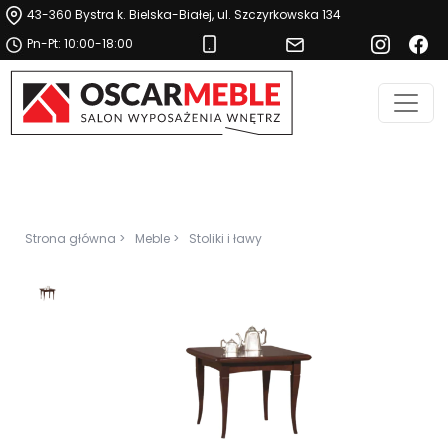
43-360 Bystra k. Bielska-Białej, ul. Szczyrkowska 134
Pn-Pt: 10:00-18:00
Strona główna >
Meble >
Stoliki i ławy