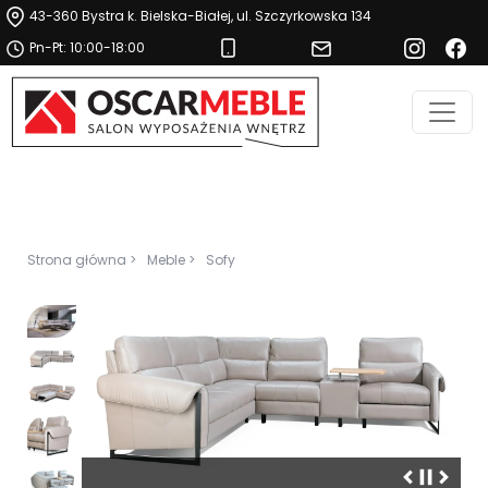
43-360 Bystra k. Bielska-Białej, ul. Szczyrkowska 134
Pn-Pt: 10:00-18:00
Strona główna >
Meble >
Sofy