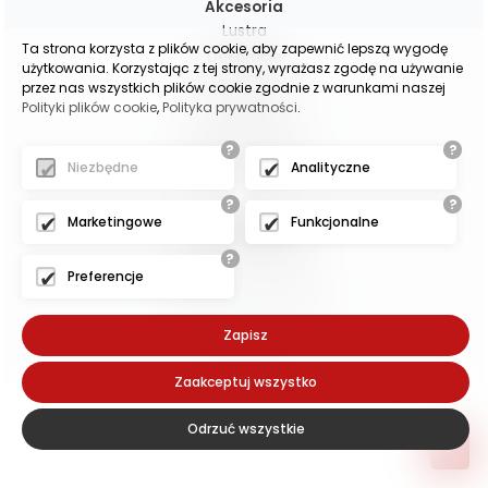
Akcesoria
Lustra
Ta strona korzysta z plików cookie, aby zapewnić lepszą wygodę
Dekoracje
użytkowania. Korzystając z tej strony, wyrażasz zgodę na używanie
Poduchy i pledy
przez nas wszystkich plików cookie zgodnie z warunkami naszej
Polityki plików cookie
,
Polityka prywatności
.
Lampy
Zasłony gotowe
?
?
Zasłony na wymiar
Niezbędne
Analityczne
?
?
(c)2025 -
Marketingowe
Funkcjonalne
oscarmeble.pl
?
- - - - - - - - -
Preferencje
Projekt i wykonanie:
Zapisz
Exponet
Zaakceptuj wszystko
Odrzuć wszystkie