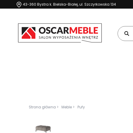
43-360 Bystra k. Bielska-Białej, ul. Szczyrkowska 134
Strona główna >
Meble >
Pufy