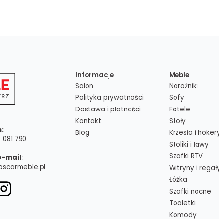
Informacje
Meble
Salon
Narożniki
Polityka prywatności
Sofy
Dostawa i płatności
Fotele
Kontakt
Stoły
n:
Blog
Krzesła i hoker
 081 790
Stoliki i ławy
Szafki RTV
e-mail:
oscarmeble.pl
Witryny i regał
Łóżka
Szafki nocne
Toaletki
Komody