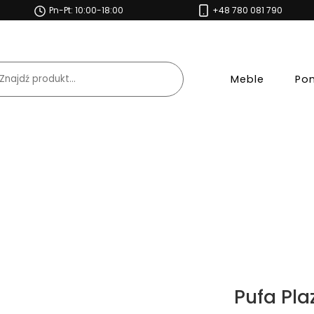
Pn-Pt: 10:00-18:00
+48 780 081 790
Meble
Po
Pufa Pla