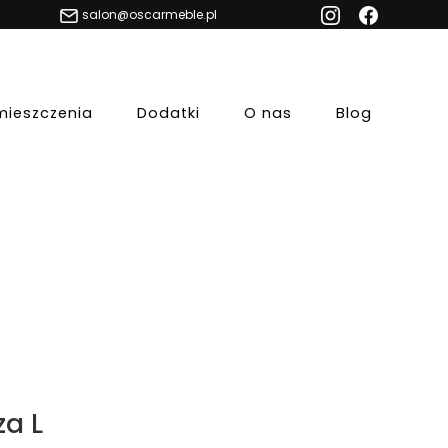
salon@oscarmeble.pl
mieszczenia
Dodatki
O nas
Blog
za L