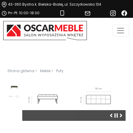
43-360 Bystra k. Bielska-Białej, ul. Szczyrkowska 134
Pn-Pt: 10:00-18:00
Strona główna >
Meble >
Pufy