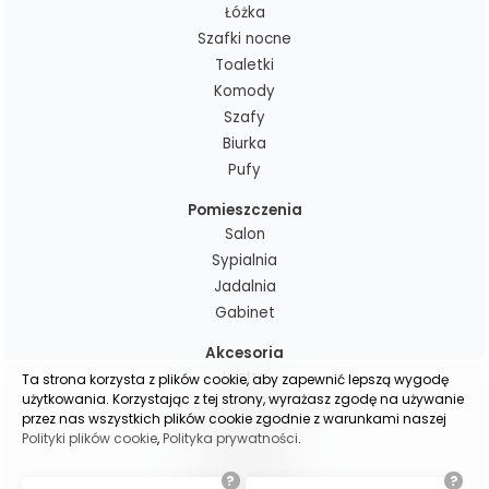
Łóżka
Szafki nocne
Toaletki
Komody
Szafy
Biurka
Pufy
Pomieszczenia
Salon
Sypialnia
Jadalnia
Gabinet
Akcesoria
Lustra
Ta strona korzysta z plików cookie, aby zapewnić lepszą wygodę
użytkowania. Korzystając z tej strony, wyrażasz zgodę na używanie
Dekoracje
przez nas wszystkich plików cookie zgodnie z warunkami naszej
Poduchy i pledy
Polityki plików cookie
,
Polityka prywatności
.
Lampy
Zasłony gotowe
?
?