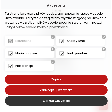
Akcesoria
Lustra
Ta strona korzysta z plików cookie, aby zapewnić lepszą wygodę
Dekoracje
użytkowania. Korzystając z tej strony, wyrażasz zgodę na używanie
przez nas wszystkich plików cookie zgodnie z warunkami naszej
Poduchy i pledy
Polityki plików cookie
,
Polityka prywatności
.
Lampy
Zasłony gotowe
?
?
Zasłony na wymiar
Niezbędne
Analityczne
?
?
Marketingowe
Funkcjonalne
(c)2025 -
oscarmeble.pl
?
- - - - - - - - -
Preferencje
Projekt i wykonanie:
Zapisz
Exponet
Zaakceptuj wszystko
Odrzuć wszystkie