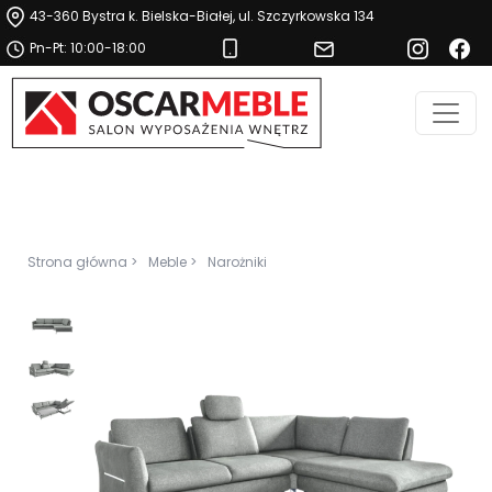
43-360 Bystra k. Bielska-Białej, ul. Szczyrkowska 134
Pn-Pt: 10:00-18:00
Strona główna >
Meble >
Narożniki