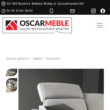
43-360 Bystra k. Bielska-Białej, ul. Szczyrkowska 134
Pn-Pt: 10:00-18:00
Strona główna >
Meble >
Narożniki