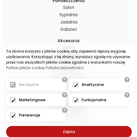
Pomieszczenia
Salon
Sypialnia
Jadalnia
Gabinet
Akcesoria
Lustra
Ta strona korzysta z plików cookie, aby zapewnić lepszą wygodę
Dekoracje
użytkowania. Korzystając z tej strony, wyrażasz zgodę na używanie
Poduchy i pledy
przez nas wszystkich plików cookie zgodnie z warunkami naszej
Polityki plików cookie
,
Polityka prywatności
.
Lampy
Zasłony gotowe
?
?
Zasłony na wymiar
Niezbędne
Analityczne
?
?
(c)2025 -
Marketingowe
Funkcjonalne
oscarmeble.pl
?
- - - - - - - - -
Preferencje
Projekt i wykonanie:
Zapisz
Exponet