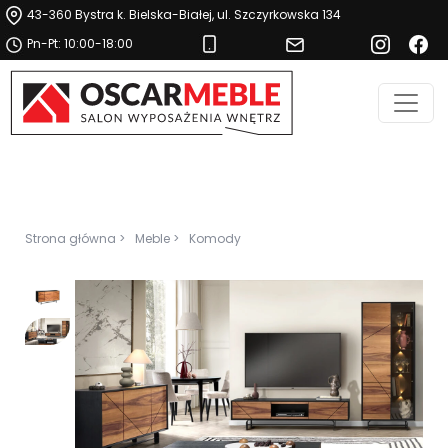
43-360 Bystra k. Bielska-Białej, ul. Szczyrkowska 134
Pn-Pt: 10:00-18:00
Strona główna >
Meble >
Komody