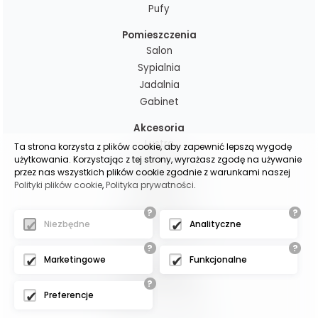
Pufy
Pomieszczenia
Salon
Sypialnia
Jadalnia
Gabinet
Akcesoria
Lustra
Ta strona korzysta z plików cookie, aby zapewnić lepszą wygodę
użytkowania. Korzystając z tej strony, wyrażasz zgodę na używanie
Dekoracje
przez nas wszystkich plików cookie zgodnie z warunkami naszej
Poduchy i pledy
Polityki plików cookie
,
Polityka prywatności
.
Lampy
Zasłony gotowe
?
?
Niezbędne
Analityczne
Zasłony na wymiar
?
?
Marketingowe
Funkcjonalne
(c)2025 -
oscarmeble.pl
?
Preferencje
- - - - - - - - -
Projekt i wykonanie: