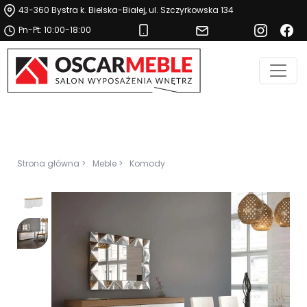
43-360 Bystra k. Bielska-Białej, ul. Szczyrkowska 134
Pn-Pt: 10:00-18:00
Strona główna >
Meble >
Komody