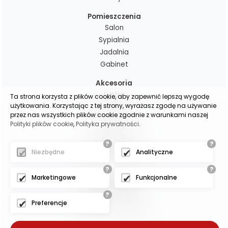
Pomieszczenia
Salon
Sypialnia
Jadalnia
Gabinet
Akcesoria
Lustra
Ta strona korzysta z plików cookie, aby zapewnić lepszą wygodę
użytkowania. Korzystając z tej strony, wyrażasz zgodę na używanie
Dekoracje
przez nas wszystkich plików cookie zgodnie z warunkami naszej
Poduchy i pledy
Polityki plików cookie
,
Polityka prywatności
.
Lampy
Zasłony gotowe
?
?
Niezbędne
Analityczne
Zasłony na wymiar
?
?
Marketingowe
Funkcjonalne
(c)2025 -
oscarmeble.pl
?
Preferencje
- - - - - - - - -
Projekt i wykonanie: