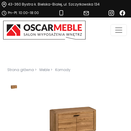
43-360 Bystra k. Bielska-Białej, ul. Szczyrkowska 134
Pn-Pt: 10:00-18:00
Strona główna >
Meble >
Komody