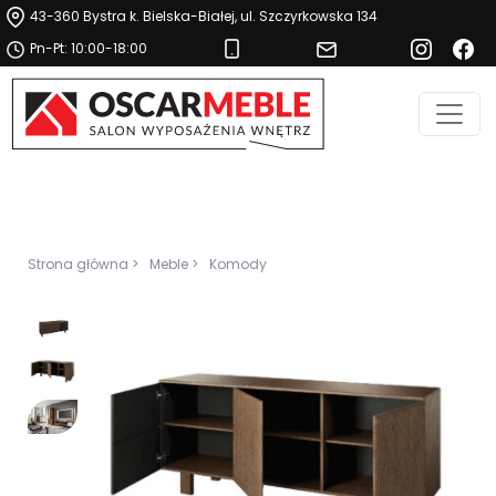
43-360 Bystra k. Bielska-Białej, ul. Szczyrkowska 134
Pn-Pt: 10:00-18:00
Strona główna >
Meble >
Komody