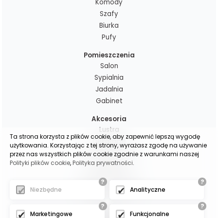
Komody
Szafy
Biurka
Pufy
Pomieszczenia
Salon
Sypialnia
Jadalnia
Gabinet
Akcesoria
Lustra
Ta strona korzysta z plików cookie, aby zapewnić lepszą wygodę
Dekoracje
użytkowania. Korzystając z tej strony, wyrażasz zgodę na używanie
Poduchy i pledy
przez nas wszystkich plików cookie zgodnie z warunkami naszej
Polityki plików cookie
,
Polityka prywatności
.
Lampy
Zasłony gotowe
?
?
Zasłony na wymiar
Niezbędne
Analityczne
?
?
(c)2025 -
Marketingowe
Funkcjonalne