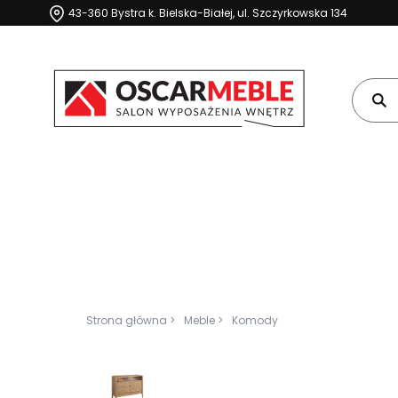
43-360 Bystra k. Bielska-Białej, ul. Szczyrkowska 134
Strona główna >
Meble >
Komody