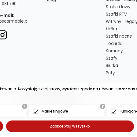
 081 790
Stoliki i ławy
Szafki RTV
e-mail:
oscarmeble.pl
Witryny i regał
Łóżka
Szafki nocne
Toaletki
Komody
Szafy
Biurka
Pufy
tkowania. Korzystając z tej strony, wyrażasz zgodę na używanie przez na
 - - - - -
Projekt i wykonanie:
Exponet
?
?
Marketingowe
Funkcjon
Zaakceptuj wszystko