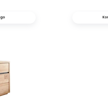
ngo
Ko