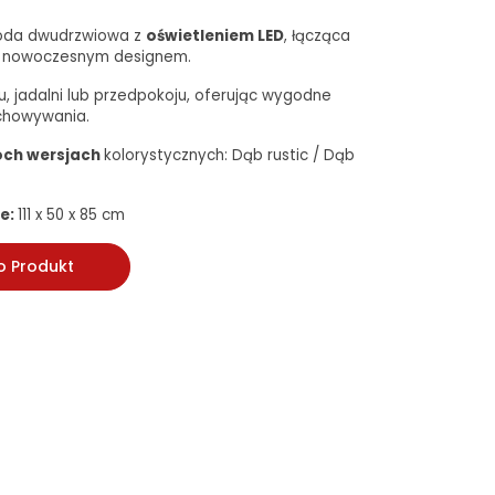
oda dwudrzwiowa z
oświetleniem LED
, łącząca
z nowoczesnym designem.
u, jadalni lub przedpokoju, oferując wygodne
chowywania.
ch wersjach
kolorystycznych: Dąb rustic / Dąb
e:
111 x 50 x 85 cm
o Produkt