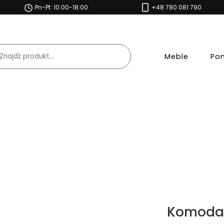
Pn-Pt: 10:00-18:00
+48 780 081 790
Meble
Po
Komoda